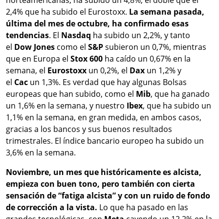
norteamericanas, ha subido un 4,8%, el doble que el
2,4% que ha subido el Eurostoxx.
La semana pasada,
última del mes de octubre, ha confirmado esas
tendencias
. El
Nasdaq
ha subido un 2,2%, y tanto
el
Dow Jones
como el
S&P
subieron un 0,7%, mientras
que en Europa el
Stox
600
ha caído un 0,67% en la
semana, el
Eurostoxx
un 0,2%, el
Dax
un 1,2% y
el
Cac
un 1,3%. Es verdad que hay algunas Bolsas
europeas que han subido, como el
Mib
, que ha ganado
un 1,6% en la semana, y nuestro
Ibex
, que ha subido un
1,1% en la semana, en gran medida, en ambos casos,
gracias a los bancos y sus buenos resultados
trimestrales. El índice bancario europeo ha subido un
3,6% en la semana.
Noviembre, un mes que históricamente es alcista,
empieza con buen tono, pero también con cierta
sensación de “fatiga alcista” y con un ruido de fondo
de corrección a la vista.
Lo que ha pasado en las