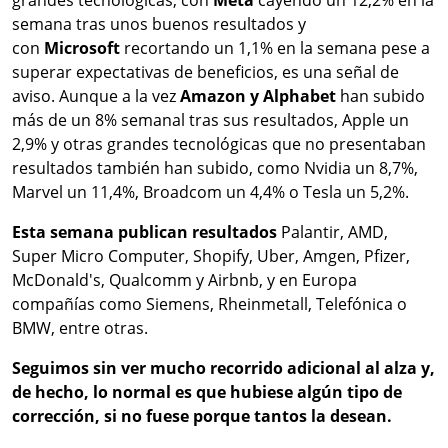
grandes tecnológicas, con
Meta
cayendo un 12,2% en la
semana tras unos buenos resultados y
con
Microsoft
recortando un 1,1% en la semana pese a
superar expectativas de beneficios, es una señal de
aviso. Aunque a la vez
Amazon y Alphabet
han subido
más de un 8% semanal tras sus resultados, Apple un
2,9% y otras grandes tecnológicas que no presentaban
resultados también han subido, como Nvidia un 8,7%,
Marvel un 11,4%, Broadcom un 4,4% o Tesla un 5,2%.
Esta semana publican resultados
Palantir, AMD,
Super Micro Computer, Shopify, Uber, Amgen, Pfizer,
McDonald's, Qualcomm y Airbnb, y en Europa
compañías como Siemens, Rheinmetall, Telefónica o
BMW, entre otras.
Seguimos sin ver mucho recorrido adicional al alza y,
de hecho, lo normal es que hubiese algún tipo de
corrección, si no fuese porque tantos la desean.