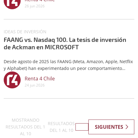
corrección ha sido especialmente dura en algunos valores,
26 jun 2026
como Microsoft (que cae un -25% desde el 1 de junio), y de
mayor intensida
IDEAS DE INVERSIÓN
FAANG vs. Nasdaq 100. La tesis de inversión
de Ackman en MICROSOFT
Desde agosto de 2025 las FAANG (Meta, Amazon, Apple, Netflix
y Alphabet) han experimentado un peor comportamiento
relativo frente al índice NASDAQ 100, como podemos ver en el
Renta 4 Chile
gráfico inferior. Así, el índice equiponderado de estas
24 jun 2026
compañías se ha comportado un 30% peor que el índice
tecnológico. Est
MOSTRANDO
RESULTADOS
SIGUIENTES
RESULTADOS DEL
1
DEL
1
AL
10
AL
10