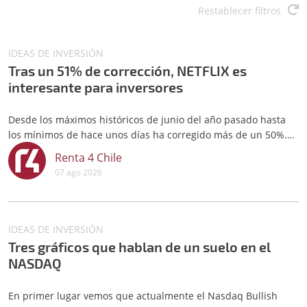
Restablecer filtros
IDEAS DE INVERSIÓN
Tras un 51% de corrección, NETFLIX es
interesante para inversores
Desde los máximos históricos de junio del año pasado hasta
los mínimos de hace unos días ha corregido más de un 50%.
Los niveles actuales son atractivos, ya que merodea la zona de
Renta 4 Chile
paso de la directriz alcista de largo plazo, entre 55 y 60
07 ago 2026
dólares, en unas circunstancias técnicas que frecuentemente
a
IDEAS DE INVERSIÓN
Tres gráficos que hablan de un suelo en el
NASDAQ
En primer lugar vemos que actualmente el Nasdaq Bullish