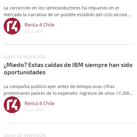
La corrección en los semiconductores ha impuesto en el
mercado la narrativa de un posible estallido del ciclo alcista de
la IA y, por correlación, de un techo en los índices. Nuestra
Renta 4 Chile
base para el año se resume en la imagen inferior,
20 jul 2026
IDEAS DE INVERSIÓN
¿Miedo? Estas caídas de IBM siempre han sido
oportunidades
La compañía publicó ayer antes de tiempo unas cifras
preliminares peores de lo esperado: ingresos de unos 17.200
millones de dólares (solo crecieron 1% frente al año anterior) y
Renta 4 Chile
ganancias por acción de 2,93 dólares, por debajo de lo que
15 jul 2026
preveían los analistas, lo que provocó un descalabro del 25%
en
IDEAS DE INVERSIÓN