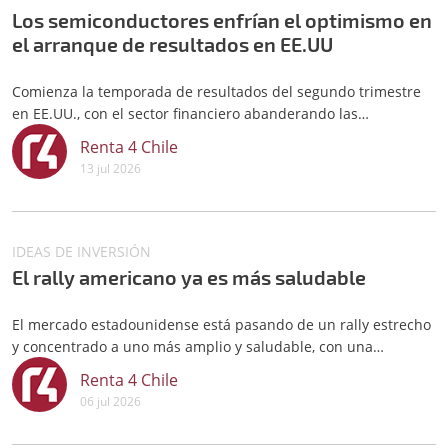
Los semiconductores enfrían el optimismo en
el arranque de resultados en EE.UU
Comienza la temporada de resultados del segundo trimestre
en EE.UU., con el sector financiero abanderando las
publicaciones esta semana. Los grandes bancos como
Renta 4 Chile
JPMorgan, Goldman Sachs, Citigroup, Wells Fargo y Bank of
13 jul 2026
America darán las primeras señales sobre la salud de la
economía y el consumo.
IDEAS DE INVERSIÓN
El rally americano ya es más saludable
El mercado estadounidense está pasando de un rally estrecho
y concentrado a uno más amplio y saludable, con una
participación mucho más generalizada de los valores que
Renta 4 Chile
suben.
06 jul 2026