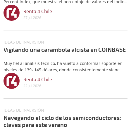
Percent Index, que muestra el porcentaje de valores del índice
que están dando compra según gráficos de punto y figura, se
Renta 4 Chile
encuentra en lecturas del 30%.
27 jul 2026
IDEAS DE INVERSIÓN
Vigilando una carambola alcista en COINBASE
Muy fiel al análisis técnico, ha vuelto a conformar soporte en
niveles de 139- 145 dólares, donde consistentemente viene
apareciendo la demanda desde mediados de 2024. En dichos
Renta 4 Chile
niveles de soporte, desde el pasado junio, venía formando una
22 jul 2026
pauta de cambio de tendencia, que ayer completó.
IDEAS DE INVERSIÓN
Navegando el ciclo de los semiconductores:
claves para este verano