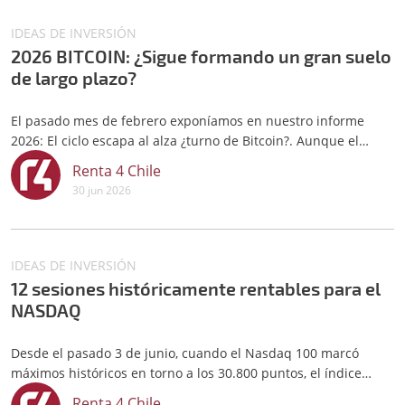
IDEAS DE INVERSIÓN
2026 BITCOIN: ¿Sigue formando un gran suelo
de largo plazo?
El pasado mes de febrero exponíamos en nuestro informe
2026: El ciclo escapa al alza ¿turno de Bitcoin?. Aunque el
precio actual de Bitcoin está alrededor de un 20% por debajo
Renta 4 Chile
de aquellos niveles, consideramos que la criptomoneda podría
30 jun 2026
estar formando un gran suelo de acumulación, lo que la
conviert
IDEAS DE INVERSIÓN
12 sesiones históricamente rentables para el
NASDAQ
Desde el pasado 3 de junio, cuando el Nasdaq 100 marcó
máximos históricos en torno a los 30.800 puntos, el índice
tecnológico ha experimentado un drawdown del 8%. Esta
Renta 4 Chile