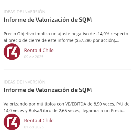
IDEAS DE INVERSIÓN
Informe de Valorización de SQM
Precio Objetivo implica un ajuste negativo de -14,9% respecto
al precio de cierre de este informe ($57.280 por acción),
sumado a un retorno por dividendos de 1,5%, con lo que el
Renta 4 Chile
retorno total sería de -13,4%, porcentaje que justifica nuestra
09 dic 2025
recomendación “Reducir”.
IDEAS DE INVERSIÓN
Informe de Valorización de SQM
Valorizando por múltiplos con VE/EBITDA de 8,50 veces, P/U de
14,0 veces y Bolsa/Libro de 2,65 veces, llegamos a un Precio
Objetivo 12M de $44.000 por acción, recomendación
Renta 4 Chile
“Mantener/Riesgo Alto”.
01 oct 2025