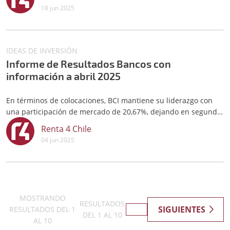
suman $6,75 por acción.
18 jun 2025
IDEAS DE INVERSIÓN
Informe de Resultados Bancos con
información a abril 2025
En términos de colocaciones, BCI mantiene su liderazgo con
una participación de mercado de 20,67%, dejando en segundo
lugar a Banco Santander con 15,27% y en tercer lugar Banco
Renta 4 Chile
de Chile con 14,87%.
04 jun 2025
MOSTRANDO
RESULTADOS
SIGUIENTES
RESULTADOS DEL
1
DEL
1
AL
10
AL
10