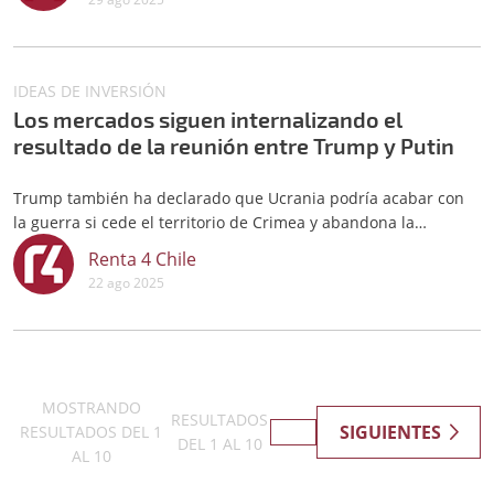
próxima reunión del 17 de septiembre.
IDEAS DE INVERSIÓN
Los mercados siguen internalizando el
resultado de la reunión entre Trump y Putin
Trump también ha declarado que Ucrania podría acabar con
la guerra si cede el territorio de Crimea y abandona la
candidatura a la OTAN.
Renta 4 Chile
22 ago 2025
MOSTRANDO
RESULTADOS
SIGUIENTES
RESULTADOS DEL
1
DEL
1
AL
10
AL
10