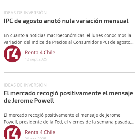
IDEAS DE INVERSIÓN
IPC de agosto anotó nula variación mensual
En cuanto a noticias macroeconómicas, el lunes conocimos la
variación del Índice de Precios al Consumidor (IPC) de agosto,
el que anotó nula variación mensual, es decir, 0,0% en agosto
Renta 4 Chile
(vs +0,2%e), acumulando un 2,9% en el año y un 4,0% en doce
12 sept 2025
meses.
IDEAS DE INVERSIÓN
El mercado recogió positivamente el mensaje
de Jerome Powell
El mercado recogió positivamente el mensaje de Jerome
Powell, presidente de la Fed, el viernes de la semana pasada,
quien mantuvo un tono más dovish y dejó la puerta abierta a
Renta 4 Chile
una rebaja de la tasa de política monetaria de EE.UU., en la
29 ago 2025