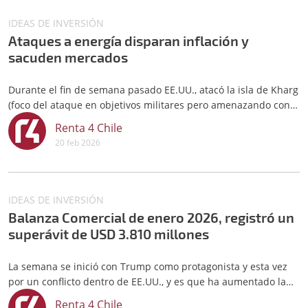
IDEAS DE INVERSIÓN
Ataques a energía disparan inflación y
sacuden mercados
Durante el fin de semana pasado EE.UU., atacó la isla de Kharg
(foco del ataque en objetivos militares pero amenazando con
afectar a futuro a la infraestructura petrolera, clave teniendo
Renta 4 Chile
en cuenta que desde allí se exporta en torno al 90% del crudo
20 feb 2026
iraní)
IDEAS DE INVERSIÓN
Balanza Comercial de enero 2026, registró un
superávit de USD 3.810 millones
La semana se inició con Trump como protagonista y esta vez
por un conflicto dentro de EE.UU., y es que ha aumentado la
presión sobre Jerome Powell, presidente de la Fed
Renta 4 Chile