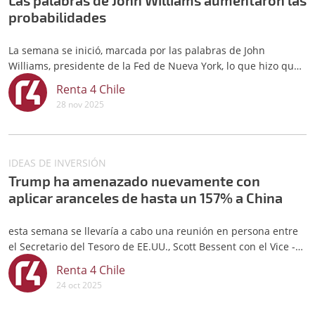
Las palabras de John Williams aumentaron las
probabilidades
La semana se inició, marcada por las palabras de John
Williams, presidente de la Fed de Nueva York, lo que hizo que
las probabilidades de baja de tasa en -25 pb en la próxima
Renta 4 Chile
reunión de la Fed a celebrarse el 10 diciembre para llevarla a
28 nov 2025
un rango entre 3,50% - 3,75%, aumentaran hasta un 75,7% el
lun
IDEAS DE INVERSIÓN
Trump ha amenazado nuevamente con
aplicar aranceles de hasta un 157% a China
esta semana se llevaría a cabo una reunión en persona entre
el Secretario del Tesoro de EE.UU., Scott Bessent con el Vice -
Primer Ministro de China, He Lifeng
Renta 4 Chile
24 oct 2025