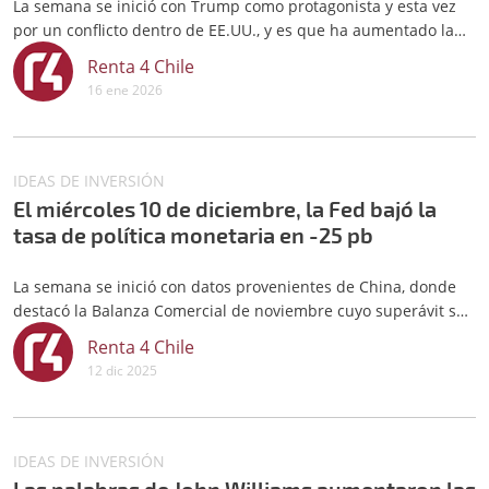
La semana se inició con Trump como protagonista y esta vez
por un conflicto dentro de EE.UU., y es que ha aumentado la
presión sobre Jerome Powell, presidente de la Fed
Renta 4 Chile
16 ene 2026
IDEAS DE INVERSIÓN
El miércoles 10 de diciembre, la Fed bajó la
tasa de política monetaria en -25 pb
La semana se inició con datos provenientes de China, donde
destacó la Balanza Comercial de noviembre cuyo superávit se
ubicó por sobre lo esperado: USD 111.680 millones (vs USD
Renta 4 Chile
100.200 millones estimado)
12 dic 2025
IDEAS DE INVERSIÓN