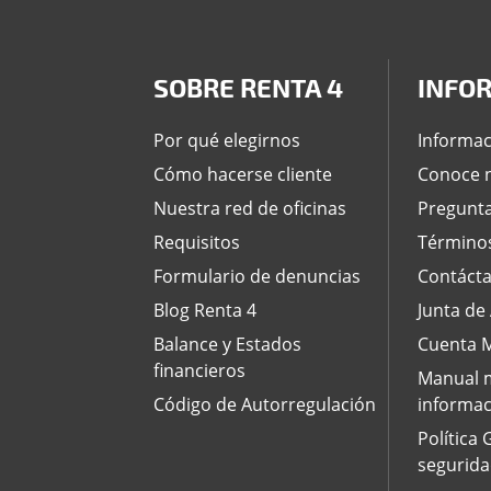
SOBRE RENTA 4
INFO
Por qué elegirnos
Informac
Cómo hacerse cliente
Conoce n
Nuestra red de oficinas
Pregunta
Requisitos
Términos
Formulario de denuncias
Contáct
Blog Renta 4
Junta de
Balance y Estados
Cuenta M
financieros
Manual m
Código de Autorregulación
informac
Política
segurida