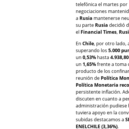
telefónica el martes po
negociaciones mantenid
a
Rusia
mantenerse neutr
su parte
Rusia
decidió d
el
Financial Times
,
Rus
En
Chile
, por otro lado,
superando los
5.000 pu
un
0,53%
hasta
4.938,8
un
1,65%
frente a toma 
producto de los confin
reunión de
Política Mo
Política Monetaria
reco
persistente inflación. A
discuten en cuanto a pe
administración pudiese h
tuviera apoyo en la con
subidas destacamos a
S
ENELCHILE (3,36%)
.