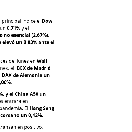
 principal índice el
Dow
 un
0,71%
y el
 no esencial (2,67%),
e elevó un 8,03% ante el
nces del lunes en
Wall
nes, el
IBEX de Madrid
 el DAX de Alemania un
3,06%.
, y el China A50 un
es entrara en
a pandemia
.
El
Hang Seng
 coreano un 0,42%.
ransan en positivo,