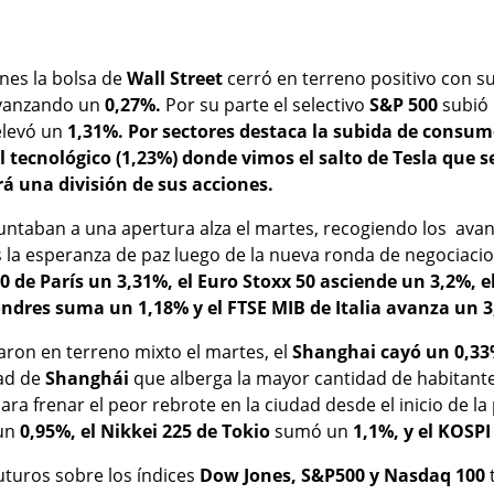
lunes la bolsa de
Wall Street
cerró en terreno positivo con su
anzando un
0,27%.
Por su parte el selectivo
S&P 500
subió
elevó un
1,31%. Por sectores destaca la subida de consumo
el tecnológico (1,23%) donde vimos el salto de Tesla que s
á una división de sus acciones.
untaban a una apertura alza el martes, recogiendo los ava
s la esperanza de paz luego de la nueva ronda de negociacio
0 de París un 3,31%, el Euro Stoxx 50 asciende un 3,2%,
ondres suma un 1,18% y el FTSE MIB de Italia avanza un 
raron en terreno mixto el martes, el
Shanghai cayó un 0,33%
ad de
Shanghái
que alberga la mayor cantidad de habitant
ara frenar el peor rebrote en la ciudad desde el inicio de l
un
0,95%, el Nikkei 225 de Tokio
sumó un
1,1%, y el KOSPI
uturos sobre los índices
Dow Jones, S&P500 y Nasdaq 100
t