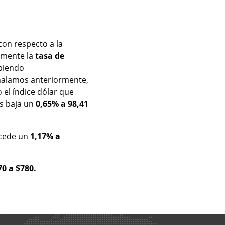
con respecto a la
amente la
tasa de
biendo
alamos anteriormente,
o el índice dólar que
s baja un
0,65% a 98,41
cede un
1,17% a
70 a $780.