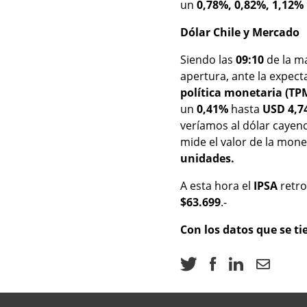
un
0,78%,
0,82%, 1,12%
Dólar Chile y Mercado
Siendo las
09:10
de la ma
apertura, ante la expecta
política monetaria (TP
un
0,41%
hasta
USD 4,74
veríamos al dólar cayen
mide el valor de la mo
unidades.
A esta hora el
IPSA
retr
$63.699
.-
Con los datos que se ti