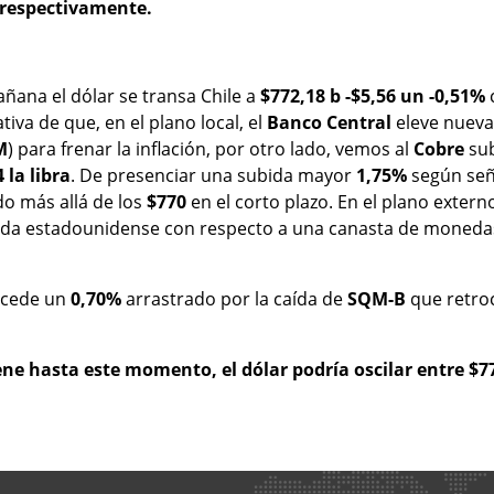
 respectivamente.
ñana el dólar se transa Chile a
$772,18 b -$5,56 un -0,51%
tiva de que, en el plano local, el
Banco Central
eleve nuev
M
) para frenar la inflación, por otro lado, vemos al
Cobre
su
 la libra
. De presenciar una subida mayor
1,75%
según señ
do más allá de los
$770
en el corto plazo. En el plano extern
neda estadounidense con respecto a una canasta de moneda
ocede un
0,70%
arrastrado por la caída de
SQM-B
que retro
ene hasta este momento, el dólar podría oscilar entre $7