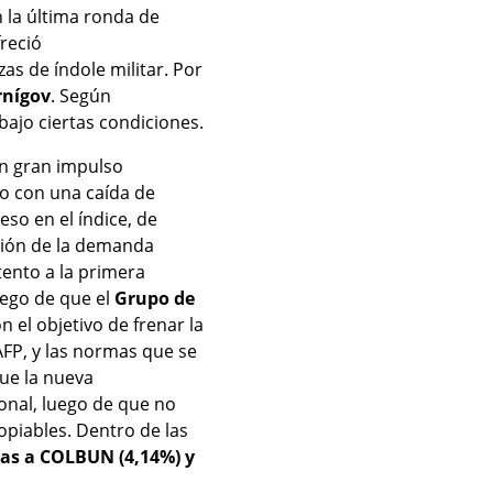
n la última ronda de
reció
as de índole militar. Por
rnígov
. Según
bajo ciertas condiciones.
n gran impulso
o con una caída de
eso en el índice, de
ución de la demanda
tento a la primera
uego de que el
Grupo de
on el objetivo de frenar la
AFP, y las normas que se
ue la nueva
onal, luego de que no
piables. Dentro de las
das a COLBUN (4,14%) y