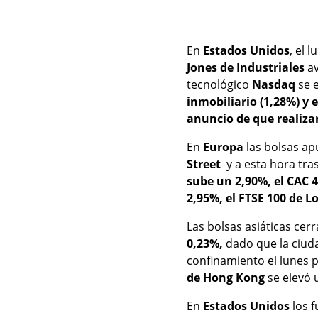
En
Estados Unidos
, el 
Jones de Industriales
av
tecnológico
Nasdaq
se 
inmobiliario (1,28%) y 
anuncio de que realizar
En
Europa
las bolsas ap
Street
y a esta hora tra
sube un 2,90%, el CAC 4
2,95%, el FTSE 100 de L
Las bolsas asiáticas cer
0,23%,
dado que la ciud
confinamiento el lunes p
de Hong Kong
se elevó 
En
Estados Unidos
los f