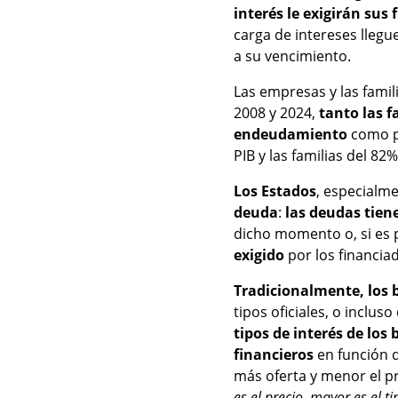
interés le exigirán sus
carga de intereses llegu
a su vencimiento.
Las empresas y las fami
2008 y 2024,
tanto las 
endeudamiento
como po
PIB y las familias del 82
Los Estados
, especialm
deuda
:
las deudas tien
dicho momento o, si es p
exigido
por los financia
Tradicionalmente, los 
tipos oficiales, o inclu
tipos de interés de los
financieros
en función d
más oferta y menor el pr
es el precio, mayor es el 