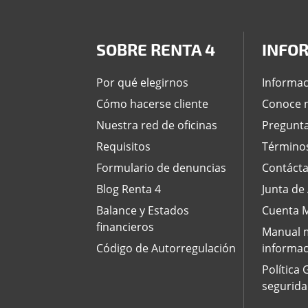
SOBRE RENTA 4
INFO
Por qué elegirnos
Informac
Cómo hacerse cliente
Conoce n
Nuestra red de oficinas
Pregunta
Requisitos
Términos
Formulario de denuncias
Contáct
Blog Renta 4
Junta de
Balance y Estados
Cuenta M
financieros
Manual m
Código de Autorregulación
informac
Política
segurida