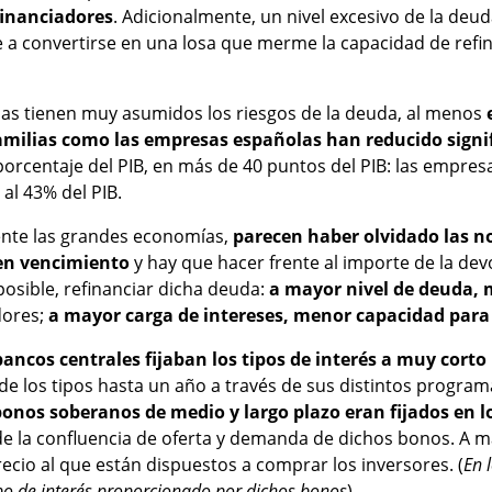
 financiadores
. Adicionalmente, un nivel excesivo de la deu
e a convertirse en una losa que merme la capacidad de refi
lias tienen muy asumidos los riesgos de la deuda, al menos
familias como las empresas españolas han reducido signi
rcentaje del PIB, en más de 40 puntos del PIB: las empresa
% al 43% del PIB.
ente las grandes economías,
parecen haber olvidado las no
en vencimiento
y hay que hacer frente al importe de la devo
osible, refinanciar dicha deuda:
a mayor nivel de deuda, 
dores;
a mayor carga de intereses, menor capacidad para 
bancos centrales
fijaban los tipos de interés a muy corto
so de los tipos hasta un año a través de sus distintos progr
 bonos soberanos de medio y largo plazo eran fijados en 
e la confluencia de oferta y demanda de dichos bonos. A 
ecio al que están dispuestos a comprar los inversores. (
En 
tipo de interés proporcionado por dichos bonos
).