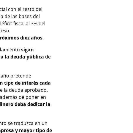
ial con el resto del
a de las bases del
icit fiscal al 3% del
reso
próximos diez años
.
udamiento
sigan
 a la deuda pública
de
a año pretende
n tipo de interés cada
e la deuda aprobado.
, además de poner en
inero deba dedicar la
nto se traduzca en un
empresa y mayor tipo de