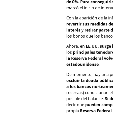
de 0%. Para conseguirl
marcó el inicio de inter
Con la aparición de la in
revertir sus medidas d
interés
y
retirar parte 
los bonos que los bancos
Ahora, en
EE.UU. surge
los
principales tenedor
la Reserva Federal volv
estadounidense
.
De momento, hay una pro
excluir la deuda públic
a los bancos norteame
reservas) condicionan e
posible del balance.
Si d
decir que
pueden compra
propia
Reserva Federal 