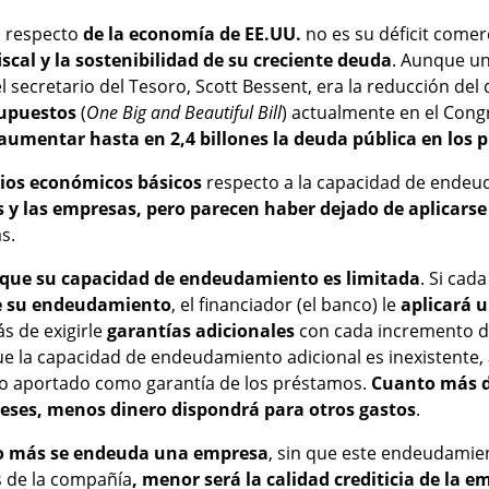
n
respecto
de la economía de EE.UU.
no es su déficit comerc
fiscal y la sostenibilidad de su creciente deuda
. Aunque un
ecretario del Tesoro, Scott Bessent, era la reducción del déf
supuestos
(
One Big and Beautiful Bill
) actualmente en el Cong
aumentar hasta en 2,4 billones la deuda pública en los 
pios económicos básicos
respecto a la capacidad de ende
s y las empresas, pero parecen haber dejado de aplicarse
s.
 que su capacidad de endeudamiento es limitada
. Si cad
 su endeudamiento
, el financiador (el banco) le
aplicará u
s de exigirle
garantías adicionales
con cada incremento d
 la capacidad de endeudamiento adicional es inexistente
io aportado como garantía de los préstamos.
Cuanto más d
ereses, menos dinero dispondrá para otros gastos
.
o más se endeuda una empresa
, sin que este endeudamie
s de la compañía
, menor será la calidad crediticia de la 