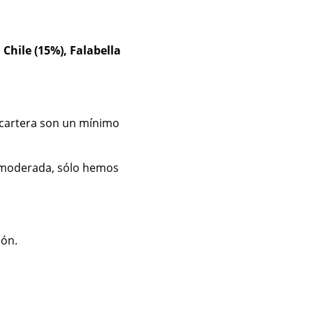
Chile (15%), Falabella
a cartera son un mínimo
a moderada, sólo hemos
ión.