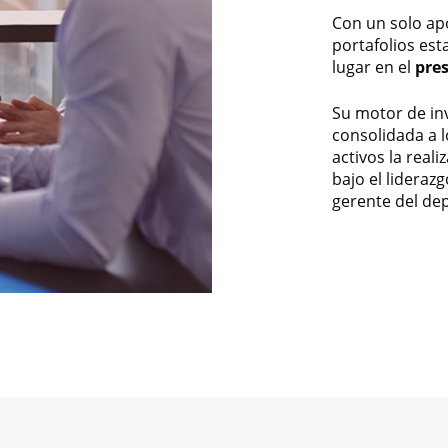
Con un solo apo
portafolios es
lugar en el
pres
Su motor de inv
consolidada a l
activos la real
bajo el lideraz
gerente del de