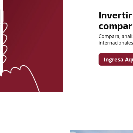
Inverti
compar
Compara, anali
internacionale
Ingresa Aq