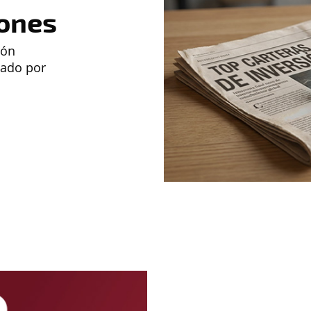
iones
ión
nado por