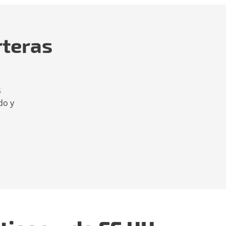
rteras
4
do y