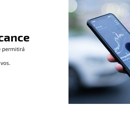
lcance
 permitirá
ivos.